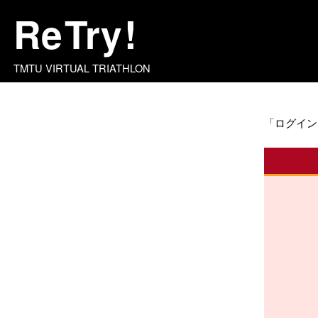
Re
Try
!
TMTU VIRTUAL TRIATHLON
「ログイン