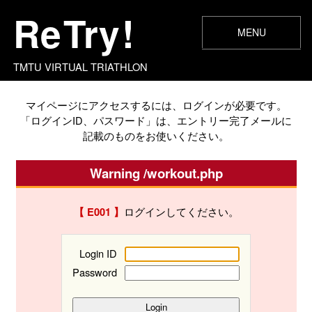
Re
Try
!
MENU
エントリー
マイページ
ランキング
お知らせ
開催概要
記録入力
FAQ
TMTU VIRTUAL TRIATHLON
マイページにアクセスするには、ログインが必要です。
「ログインID、パスワード」は、エントリー完了メールに
記載のものをお使いください。
Warning /workout.php
ログインしてください。
【 E001 】
Login ID
Password
Login