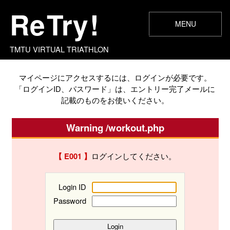
Re
Try
!
MENU
エントリー
マイページ
ランキング
お知らせ
開催概要
記録入力
FAQ
TMTU VIRTUAL TRIATHLON
マイページにアクセスするには、ログインが必要です。
「ログインID、パスワード」は、エントリー完了メールに
記載のものをお使いください。
Warning /workout.php
ログインしてください。
【 E001 】
Login ID
Password
Login