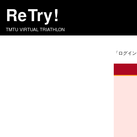
Re
Try
!
TMTU VIRTUAL TRIATHLON
「ログイン