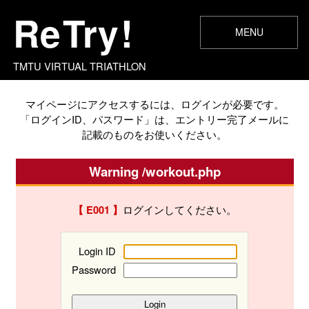
Re
Try
!
MENU
エントリー
マイページ
ランキング
お知らせ
開催概要
記録入力
FAQ
TMTU VIRTUAL TRIATHLON
マイページにアクセスするには、ログインが必要です。
「ログインID、パスワード」は、エントリー完了メールに
記載のものをお使いください。
Warning /workout.php
ログインしてください。
【 E001 】
Login ID
Password
Login